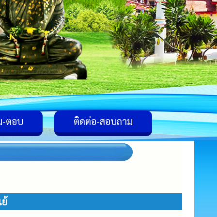
ม-ตอบ
ติดต่อ-สอบถาม
ย้